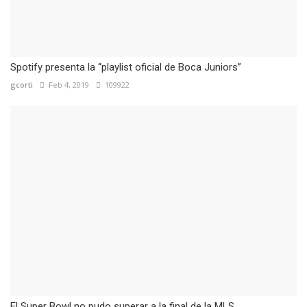
Spotify presenta la “playlist oficial de Boca Juniors”
gcorti
Feb 4, 2019
109922
El Super Bowl no pudo superar a la final de la MLS