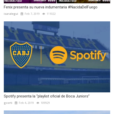
Fenix presenta su nueva indumentaria #NacidaDelFuego
isaralegui
Feb 7, 2019
111022
Spotify presenta la “playlist oficial de Boca Juniors”
gcorti
Feb 4, 2019
109929