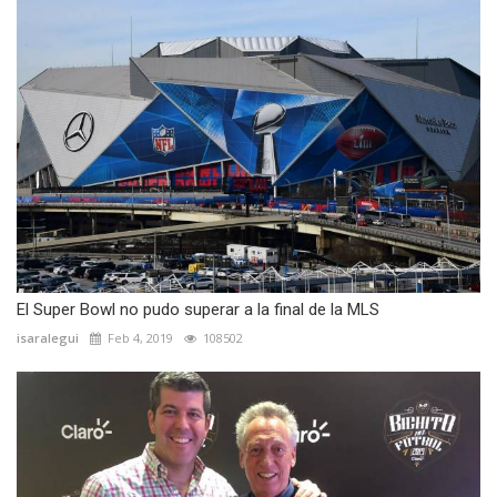
El Super Bowl no pudo superar a la final de la MLS
isaralegui
Feb 4, 2019
108502