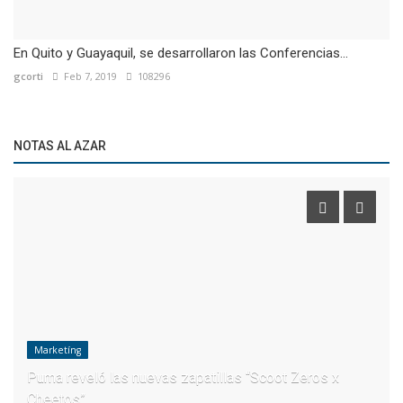
En Quito y Guayaquil, se desarrollaron las Conferencias...
gcorti
Feb 7, 2019
108296
NOTAS AL AZAR
Marketíng
Puma reveló las nuevas zapatillas “Scoot Zeros x
Cheetos”