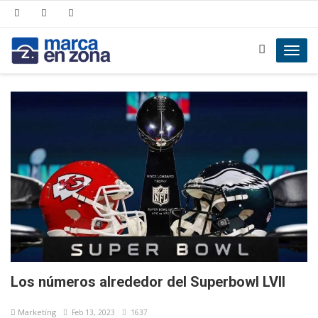
Toggl
navig
Los números alrededor del Superbowl LVII
Marketíng
Feb 13, 2023
1637