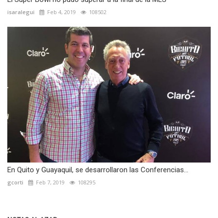
isaralegui
Feb 4, 2019
108502
En Quito y Guayaquil, se desarrollaron las Conferencias...
gcorti
Feb 7, 2019
108295