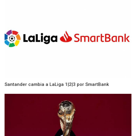
Santander cambia a LaLiga 1|2|3 por SmartBank