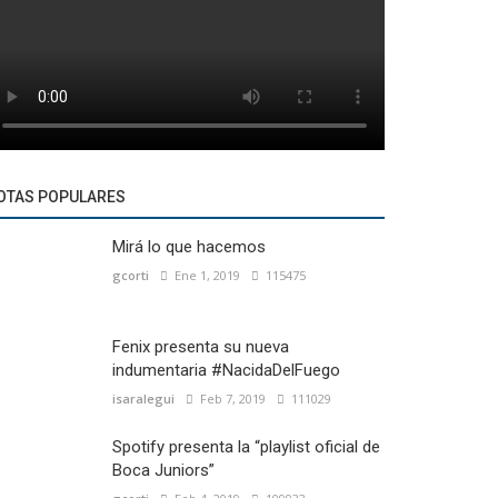
OTAS POPULARES
Mirá lo que hacemos
gcorti
Ene 1, 2019
115475
Fenix presenta su nueva
indumentaria #NacidaDelFuego
isaralegui
Feb 7, 2019
111029
Spotify presenta la “playlist oficial de
Boca Juniors”