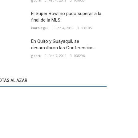
gcorti
Feb 4, 2019
109933
El Super Bowl no pudo superar a la
final de la MLS
isaralegui
Feb 4, 2019
108505
En Quito y Guayaquil, se
desarrollaron las Conferencias...
gcorti
Feb 7, 2019
108296
OTAS AL AZAR