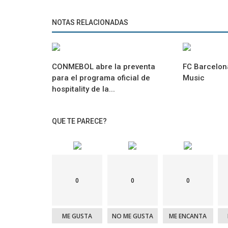
NOTAS RELACIONADAS
CONMEBOL abre la preventa
FC Barcelon
para el programa oficial de
Music
hospitality de la...
QUE TE PARECE?
0
0
0
ME GUSTA
NO ME GUSTA
ME ENCANTA