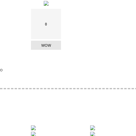
0
WOW
o