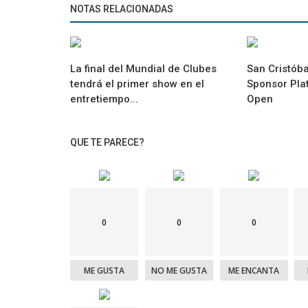
NOTAS RELACIONADAS
La final del Mundial de Clubes
San Cristób
tendrá el primer show en el
Sponsor Plat
entretiempo...
Open
QUE TE PARECE?
0
0
0
ME GUSTA
NO ME GUSTA
ME ENCANTA