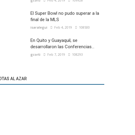
gcorti
Feb 4, 2019
109928
El Super Bowl no pudo superar a la
final de la MLS
isaralegui
Feb 4, 2019
108500
En Quito y Guayaquil, se
desarrollaron las Conferencias...
gcorti
Feb 7, 2019
108293
OTAS AL AZAR