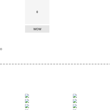
0
WOW
o