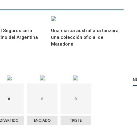
al Seguros será
Una marca australiana lanzará
ino del Argentina
una colección oficial de
Maradona
N
0
0
0
DIVERTIDO
ENOJADO
TRISTE