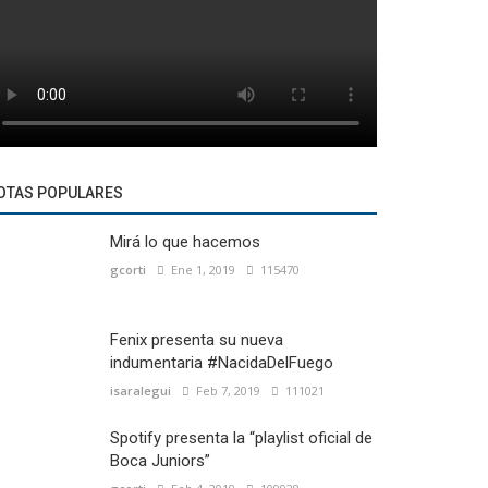
OTAS POPULARES
Mirá lo que hacemos
gcorti
Ene 1, 2019
115470
Fenix presenta su nueva
indumentaria #NacidaDelFuego
isaralegui
Feb 7, 2019
111021
Spotify presenta la “playlist oficial de
Boca Juniors”