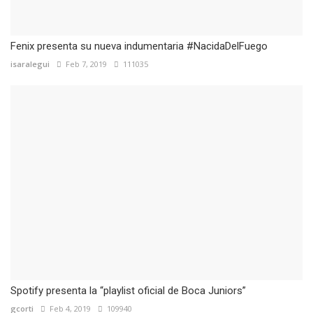
Fenix presenta su nueva indumentaria #NacidaDelFuego
isaralegui
Feb 7, 2019
111035
Spotify presenta la “playlist oficial de Boca Juniors”
gcorti
Feb 4, 2019
109940