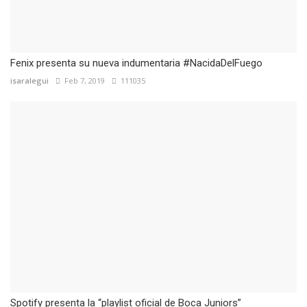
Fenix presenta su nueva indumentaria #NacidaDelFuego
isaralegui
Feb 7, 2019
111035
Spotify presenta la “playlist oficial de Boca Juniors”