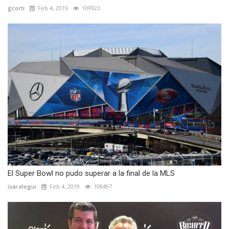
gcorti
Feb 4, 2019
109923
El Super Bowl no pudo superar a la final de la MLS
isaralegui
Feb 4, 2019
108497