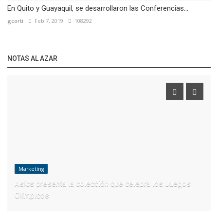
En Quito y Guayaquil, se desarrollaron las Conferencias...
gcorti
Feb 7, 2019
108292
NOTAS AL AZAR
Marketíng
Asics presenta la colección que celebra los Juegos
Olímpicos