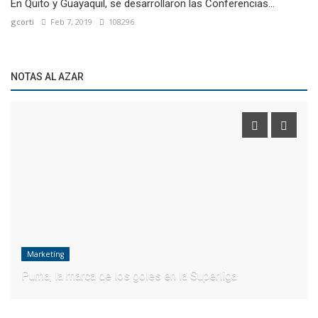
En Quito y Guayaquil, se desarrollaron las Conferencias...
gcorti
Feb 7, 2019
108296
NOTAS AL AZAR
Marketíng
Puma, la marca de los goles en la Superliga