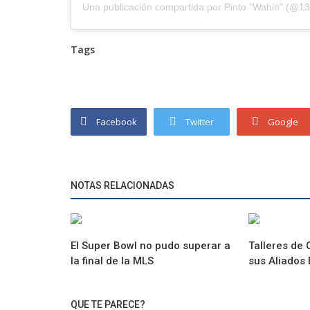
Una publicación compartida por
Pinto "Wahin"
(@13p
Tags
Facebook
Twitter
Google
NOTAS RELACIONADAS
El Super Bowl no pudo superar a
Talleres de
la final de la MLS
sus Aliados 
QUE TE PARECE?