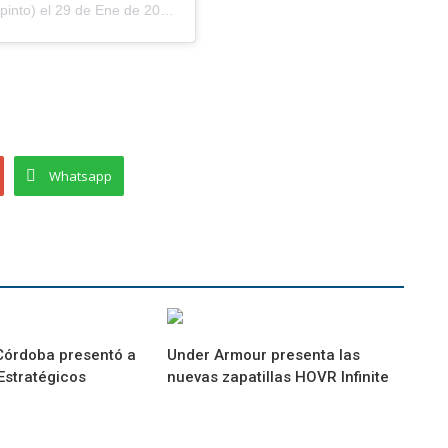
into) el
29 de Ene de 2019 a las 4:51 PST
Whatsapp
 Córdoba presentó a
Under Armour presenta las
Estratégicos
nuevas zapatillas HOVR Infinite