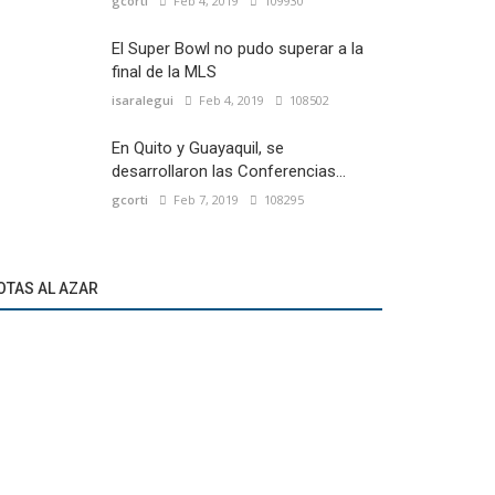
gcorti
Feb 4, 2019
109930
El Super Bowl no pudo superar a la
final de la MLS
isaralegui
Feb 4, 2019
108502
En Quito y Guayaquil, se
desarrollaron las Conferencias...
gcorti
Feb 7, 2019
108295
OTAS AL AZAR