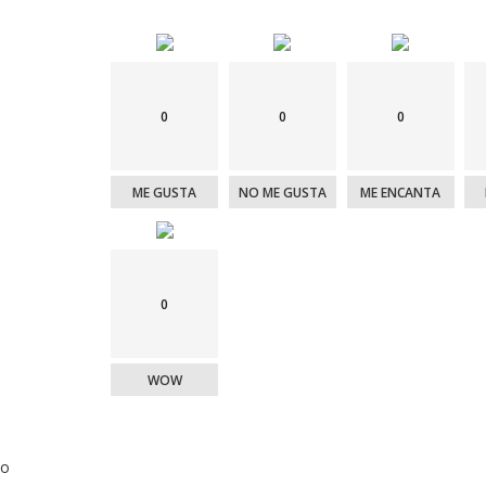
0
0
0
ME GUSTA
NO ME GUSTA
ME ENCANTA
0
WOW
o