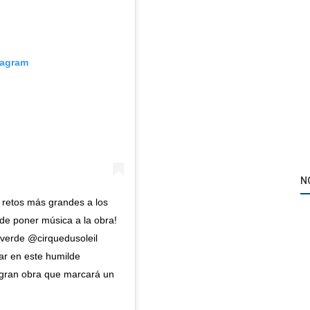
tagram
N
 retos más grandes a los
de poner música a la obra!
vverde @cirquedusoleil
ar en este humilde
 gran obra que marcará un