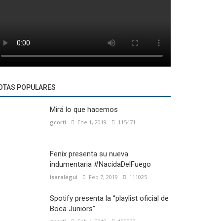
OTAS POPULARES
Mirá lo que hacemos
gcorti
Ene 1, 2019
115471
Fenix presenta su nueva
indumentaria #NacidaDelFuego
isaralegui
Feb 7, 2019
111025
Spotify presenta la “playlist oficial de
Boca Juniors”