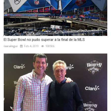
El Super Bowl no pudo superar a la final de la MLS
isaralegui
Feb 4, 2019
108506