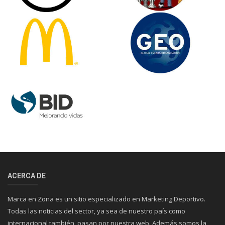
ACERCA DE
Marca en Zona es un sitio especializado en Marketing Deportivo.
Todas las noticias del sector, ya sea de nuestro país como
internacional también, pasan por nuestra web. Además somos la