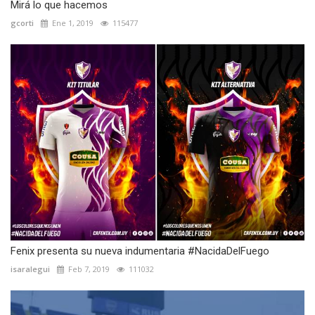
Mirá lo que hacemos
gcorti
Ene 1, 2019
115477
Fenix presenta su nueva indumentaria #NacidaDelFuego
isaralegui
Feb 7, 2019
111032