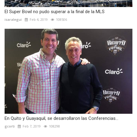
El Super Bowl no pudo superar a la final de la MLS
isaralegui
Feb 4, 2019
108506
En Quito y Guayaquil, se desarrollaron las Conferencias...
gcorti
Feb 7, 2019
108298