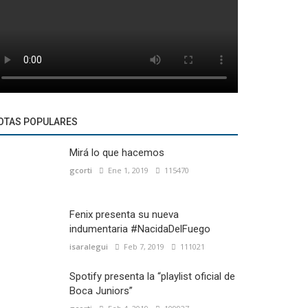
OTAS POPULARES
Mirá lo que hacemos
gcorti
Ene 1, 2019
115470
Fenix presenta su nueva
indumentaria #NacidaDelFuego
isaralegui
Feb 7, 2019
111021
Spotify presenta la “playlist oficial de
Boca Juniors”