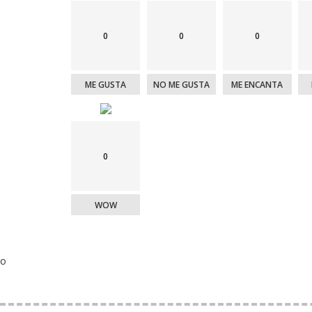
0
0
0
ME GUSTA
NO ME GUSTA
ME ENCANTA
0
WOW
o