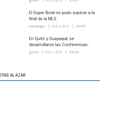
gcorti
Feb 4, 2019
109927
El Super Bowl no pudo superar a la
final de la MLS
isaralegui
Feb 4, 2019
108499
En Quito y Guayaquil, se
desarrollaron las Conferencias...
gcorti
Feb 7, 2019
108292
OTAS AL AZAR