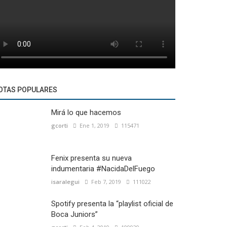
OTAS POPULARES
Mirá lo que hacemos
gcorti
Ene 1, 2019
115471
Fenix presenta su nueva
indumentaria #NacidaDelFuego
isaralegui
Feb 7, 2019
111022
Spotify presenta la “playlist oficial de
Boca Juniors”