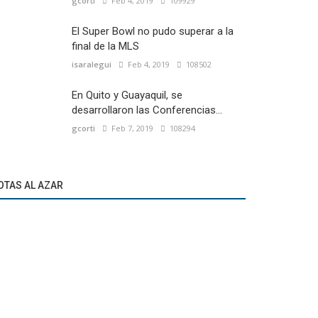
gcorti
Feb 4, 2019
109929
El Super Bowl no pudo superar a la
final de la MLS
isaralegui
Feb 4, 2019
108502
En Quito y Guayaquil, se
desarrollaron las Conferencias...
gcorti
Feb 7, 2019
108294
OTAS AL AZAR