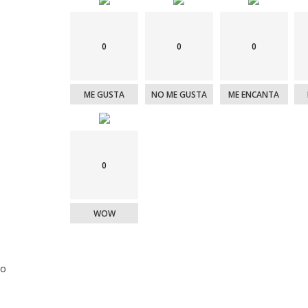
0
0
0
ME GUSTA
NO ME GUSTA
ME ENCANTA
0
WOW
o