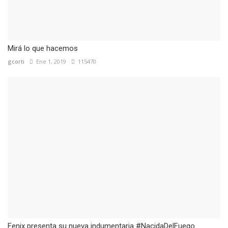
Mirá lo que hacemos
gcorti
Ene 1, 2019
115470
Fenix presenta su nueva indumentaria #NacidaDelFuego