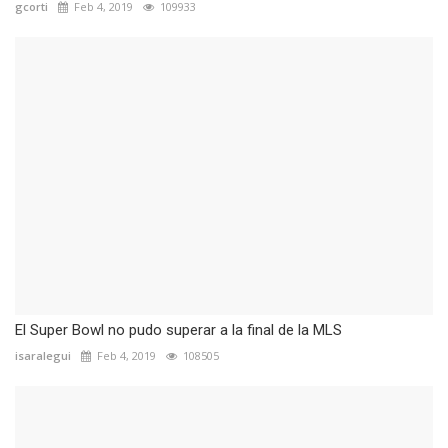
gcorti
Feb 4, 2019
109933
El Super Bowl no pudo superar a la final de la MLS
isaralegui
Feb 4, 2019
108505