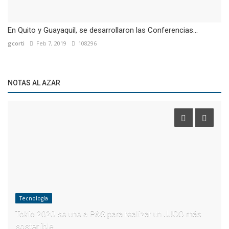
En Quito y Guayaquil, se desarrollaron las Conferencias...
gcorti
Feb 7, 2019
108296
NOTAS AL AZAR
Tecnología
Tokio 2020 se une a P&G para realizar un JJOO más
sostenible