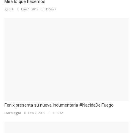
Mirá lo que hacemos
gcorti
Ene 1, 2019
115477
Fenix presenta su nueva indumentaria #NacidaDelFuego
isaralegui
Feb 7, 2019
111032