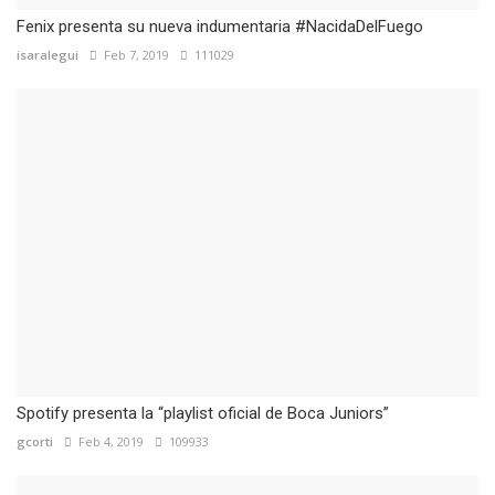
Fenix presenta su nueva indumentaria #NacidaDelFuego
isaralegui
Feb 7, 2019
111029
Spotify presenta la “playlist oficial de Boca Juniors”
gcorti
Feb 4, 2019
109933