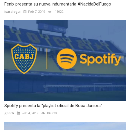
Fenix presenta su nueva indumentaria #NacidaDelFuego
isaralegui
Feb 7, 2019
111022
Spotify presenta la “playlist oficial de Boca Juniors”
gcorti
Feb 4, 2019
109929