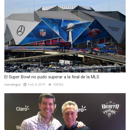
El Super Bowl no pudo superar a la final de la MLS
isaralegui
Feb 4, 2019
108502