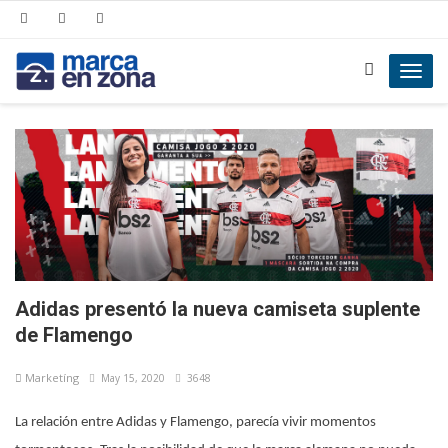
Toggl
navig
Adidas presentó la nueva camiseta suplente
de Flamengo
Marketíng
May 15, 2020
3648
La relación entre Adidas y Flamengo, parecía vivir momentos