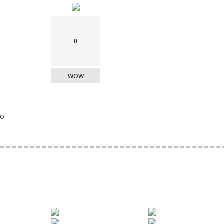
0
WOW
o