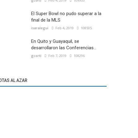
gcorti
Feb 4, 2019
109933
El Super Bowl no pudo superar a la
final de la MLS
isaralegui
Feb 4, 2019
108505
En Quito y Guayaquil, se
desarrollaron las Conferencias...
gcorti
Feb 7, 2019
108296
OTAS AL AZAR