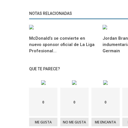
NOTAS RELACIONADAS
McDonald’s se convierte en
Jordan Bran
nuevo sponsor oficial de La Liga
indumentaria
Profesional...
Germain
QUE TE PARECE?
0
0
0
ME GUSTA
NO ME GUSTA
ME ENCANTA