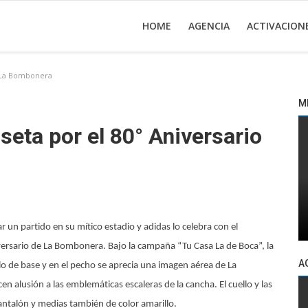
HOME
AGENCIA
ACTIVACION
e La Bombonera
M
seta por el 80° Aniversario
un partido en su mítico estadio y adidas lo celebra con el
versario de La Bombonera. Bajo la campaña “Tu Casa La de Boca”, la
A
llo de base y en el pecho se aprecia una imagen aérea de La
en alusión a las emblemáticas escaleras de la cancha. El cuello y las
antalón y medias también de color amarillo.