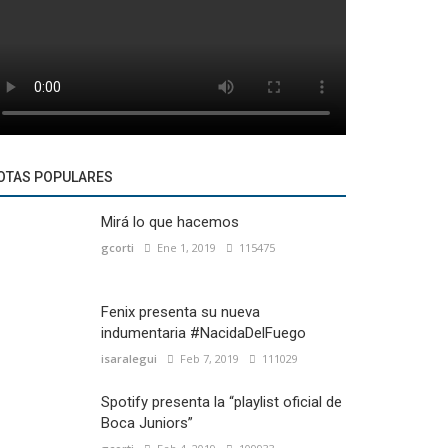
OTAS POPULARES
Mirá lo que hacemos
gcorti
Ene 1, 2019
115475
Fenix presenta su nueva
indumentaria #NacidaDelFuego
isaralegui
Feb 7, 2019
111029
Spotify presenta la “playlist oficial de
Boca Juniors”