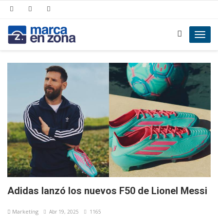
Toggl
navig
Adidas lanzó los nuevos F50 de Lionel Messi
Marketíng
Abr 19, 2025
1165