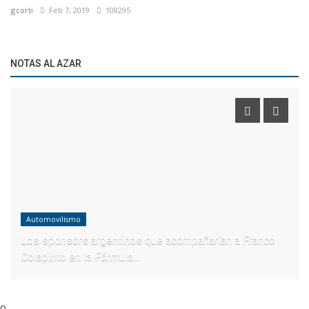
gcorti
Feb 7, 2019
108295
NOTAS AL AZAR
Automovilismo
Los sponsors argentinos que acompañarían a Franco
Colapinto en la Fórmula...
o